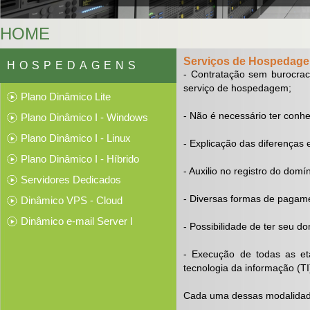
HOME
Serviços de Hospedage
HOSPEDAGENS
- Contratação sem burocrac
serviço de hospedagem;
Plano Dinâmico Lite
- Não é necessário ter conh
Plano Dinâmico I - Windows
Plano Dinâmico I - Linux
- Explicação das diferenças 
Plano Dinâmico I - Híbrido
- Auxilio no registro do domí
Servidores Dedicados
- Diversas formas de pagame
Dinâmico VPS - Cloud
Dinâmico e-mail Server I
- Possibilidade de ter seu d
- Execução de todas as et
tecnologia da informação (TI
Cada uma dessas modalidade