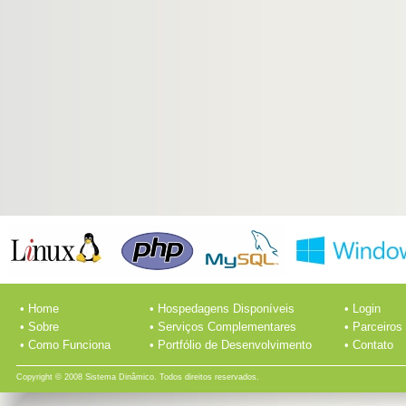
• Home
• Hospedagens Disponíveis
• Login
• Sobre
• Serviços Complementares
• Parceiros
• Como Funciona
• Portfólio de Desenvolvimento
• Contato
Copyright © 2008 Sistema Dinâmico. Todos direitos reservados.