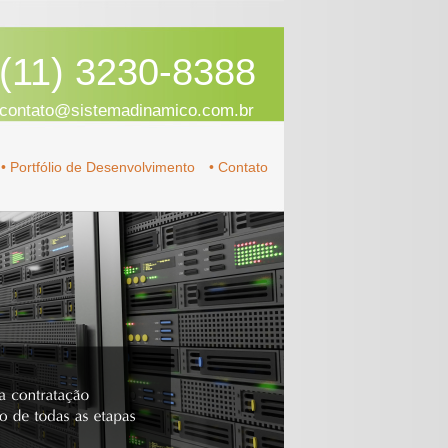
(11) 3230-8388
contato@sistemadinamico.com.br
• Portfólio de Desenvolvimento
• Contato