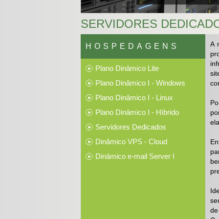
SERVIDORES DEDICAD
A 
HOSPEDAGENS
pr
in
Plano Dinâmico Lite
si
Plano Dinâmico I - Windows
co
Plano Dinâmico I - Linux
Po
Plano Dinâmico I - Híbrido
po
el
Servidores Dedicados
Dinâmico VPS - Cloud
En
pa
Dinâmico e-mail Server I
be
pr
Id
se
de