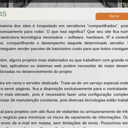
OS
Home
maioria dos sites é hospedado em servidores “compartilhados”, po
ocessamento para rodar. O que isso significa? Que seu site fica nu
fraestrutura tecnológica necessária – software, hardware, IP e cone
tes, compartilhando o desempenho daquele determinado servidor
nseguem vender pacotes de baixíssimo custo para que todos consigam 
rém, alguns projetos mais elaborados ou que trabalhem com grande v
rtais, aplicativos ou sistemas web podem necessitar de maior desem
aboradas no desenvolvimento do projeto.
tra em cena o servidor dedicado. Trata-se de um serviço especial on
ra servir páginas, fica a disposição exclusivamente para o contratante
m mais elevado, pois é necessário fazer uma configuração compl
ecisar de manutenção constante, pois diversas tecnologias estão trab
eal para projetos com alto fluxo de visitantes ou armazenamento de in
u negócio para minimizar os riscos de vazamento de informações. Ou
 envio de e-mail em massa, sem limitações de envio. Possuímos se